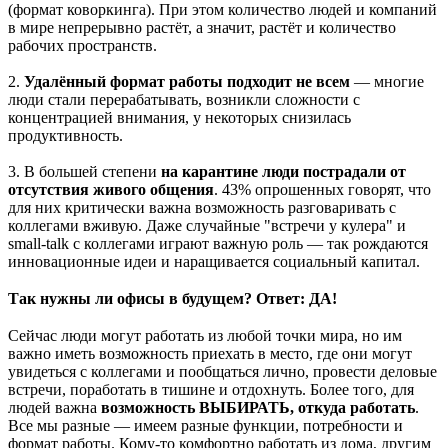
(формат коворкинга). При этом количество людей и компаний
в мире непрерывно растёт, а значит, растёт и количество
рабочих пространств.
2.
Удалённый формат работы подходит не всем
— многие
люди стали перерабатывать, возникли сложности с
концентрацией внимания, у некоторых снизилась
продуктивность.
3. В большей степени
на карантине
люди пострадали от
отсутствия живого общения
. 43% опрошенных говорят, что
для них критически важна возможность разговаривать с
коллегами вживую. Даже случайные "встречи у кулера" и
small-talk с коллегами играют важную роль — так рождаются
инновационные идеи и наращивается социальный капитал.
⠀
Так нужны ли офисы в будущем? Ответ: ДА!
⠀
Сейчас люди могут работать из любой точки мира, но им
важно иметь возможность приехать в место, где они могут
увидеться с коллегами и пообщаться лично, провести деловые
встречи, поработать в тишине и отдохнуть. Более того, для
людей важна
возможность ВЫБИРАТЬ, откуда работать
.
Все мы разные — имеем разные функции, потребности и
формат работы. Кому-то комфортно работать из дома, другим